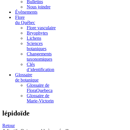
Bulletins
Nous joindre
Évènements
Flore
du Québec
Flore vasculaire
Bryophytes
Lichens
Sciences
botaniques
Changements
taxonomiques
Clés
d’identification
Glossaire
de botanique
Glossaire de
FloraQuebeca
Glossaire de
Marie-Victorin
lépidoïde
Retour