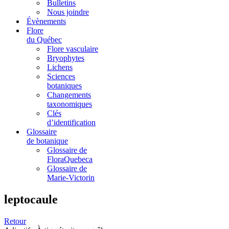
Bulletins
Nous joindre
Évènements
Flore
du Québec
Flore vasculaire
Bryophytes
Lichens
Sciences
botaniques
Changements
taxonomiques
Clés
d’identification
Glossaire
de botanique
Glossaire de
FloraQuebeca
Glossaire de
Marie-Victorin
leptocaule
Retour