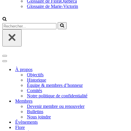
Glossaire de FloraQuebeca
Glossaire de Marie-Victorin
Rechercher...
Menu
de
Menu
navigation
de
À propos
navigation
Objectifs
Historique
Équipe & membres d’honneur
Comités
Notre politique de confidentialité
Membres
Devenir membre ou renouveler
Bulletins
Nous joindre
Évènements
Flore