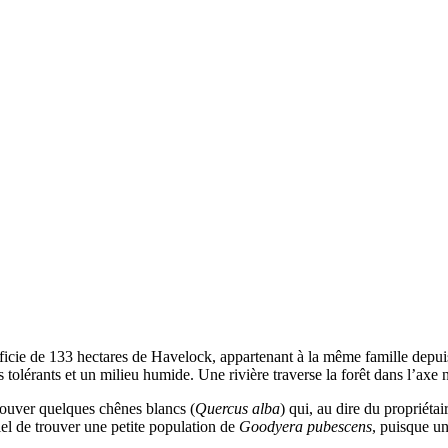
ficie de 133 hectares de Havelock, appartenant à la même famille depuis
us tolérants et un milieu humide. Une rivière traverse la forêt dans l’axe 
 trouver quelques chênes blancs (
Quercus alba
) qui, au dire du propriéta
el de trouver une petite population de
Goodyera pubescens
, puisque un