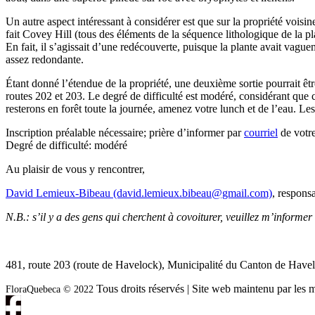
Un autre aspect intéressant à considérer est que sur la propriété voisin
fait Covey Hill (tous des éléments de la séquence lithologique de la p
En fait, il s’agissait d’une redécouverte, puisque la plante avait vague
assez redondante.
Étant donné l’étendue de la propriété, une deuxième sortie pourrait êt
routes 202 et 203. Le degré de difficulté est modéré, considérant que c
resterons en forêt toute la journée, amenez votre lunch et de l’eau. Les
Inscription préalable nécessaire; prière d’informer par
courriel
de votre
Degré de difficulté: modéré
Au plaisir de vous y rencontrer,
David Lemieux-Bibeau (david.lemieux.bibeau@gmail.com)
, respons
N.B.: s’il y a des gens qui cherchent à covoiturer, veuillez m’informe
481, route 203 (route de Havelock), Municipalité du Canton de Have
Tous droits réservés | Site web maintenu par l
FloraQuebeca © 2022