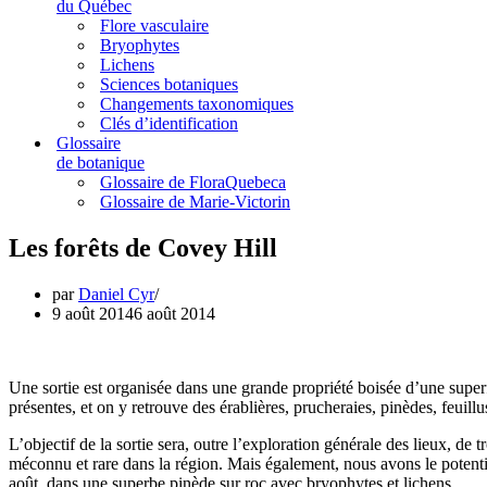
du Québec
Flore vasculaire
Bryophytes
Lichens
Sciences botaniques
Changements taxonomiques
Clés d’identification
Glossaire
de botanique
Glossaire de FloraQuebeca
Glossaire de Marie-Victorin
Les forêts de Covey Hill
par
Daniel Cyr
9 août 2014
6 août 2014
Une sortie est organisée dans une grande propriété boisée d’une super
présentes, et on y retrouve des érablières, prucheraies, pinèdes, feuill
L’objectif de la sortie sera, outre l’exploration générale des lieux, de
méconnu et rare dans la région. Mais également, nous avons le potenti
août, dans une superbe pinède sur roc avec bryophytes et lichens.