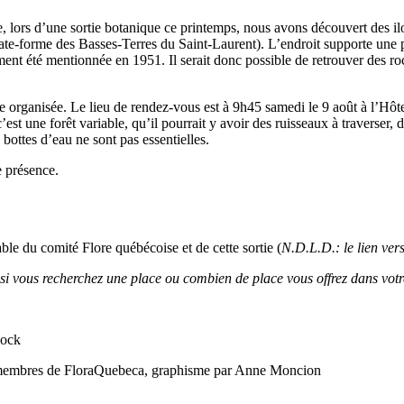
e, lors d’une sortie botanique ce printemps, nous avons découvert des ilo
late-forme des Basses-Terres du Saint-Laurent). L’endroit supporte une 
ment été mentionnée en 1951. Il serait donc possible de retrouver des roch
re organisée. Le lieu de rendez-vous est à 9h45 samedi le 9 août à l’Hôt
’est une forêt variable, qu’il pourrait y avoir des ruisseaux à traverser
 bottes d’eau ne sont pas essentielles.
 présence.
able du comité Flore québécoise et de cette sortie (
N.D.L.D.: le lien vers
r si vous recherchez une place ou combien de place vous offrez dans votre
lock
es membres de FloraQuebeca, graphisme par Anne Moncion