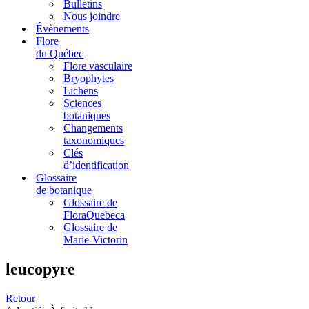
Bulletins
Nous joindre
Évènements
Flore
du Québec
Flore vasculaire
Bryophytes
Lichens
Sciences
botaniques
Changements
taxonomiques
Clés
d’identification
Glossaire
de botanique
Glossaire de
FloraQuebeca
Glossaire de
Marie-Victorin
leucopyre
Retour