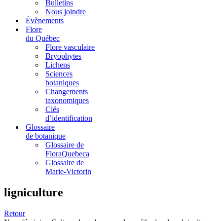
Bulletins
Nous joindre
Évènements
Flore
du Québec
Flore vasculaire
Bryophytes
Lichens
Sciences
botaniques
Changements
taxonomiques
Clés
d’identification
Glossaire
de botanique
Glossaire de
FloraQuebeca
Glossaire de
Marie-Victorin
ligniculture
Retour