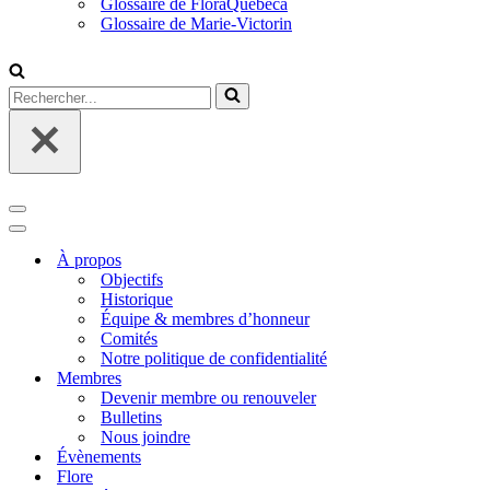
Glossaire de FloraQuebeca
Glossaire de Marie-Victorin
Rechercher...
Menu
de
Menu
navigation
de
À propos
navigation
Objectifs
Historique
Équipe & membres d’honneur
Comités
Notre politique de confidentialité
Membres
Devenir membre ou renouveler
Bulletins
Nous joindre
Évènements
Flore