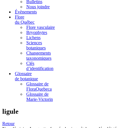
Bulletins
Nous joindre
Évènements
Flore
du Québec
Flore vasculaire
Bryophytes
Lichens
Sciences
botaniques
Changements
taxonomiques
Clés
d’identification
Glossaire
de botanique
Glossaire de
FloraQuebeca
Glossaire de
Marie-Victorin
ligule
Retour