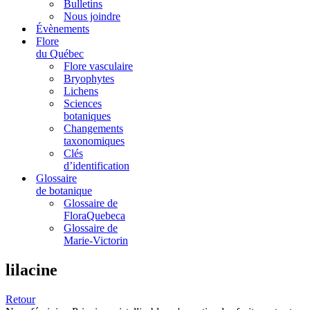
Bulletins
Nous joindre
Évènements
Flore
du Québec
Flore vasculaire
Bryophytes
Lichens
Sciences
botaniques
Changements
taxonomiques
Clés
d’identification
Glossaire
de botanique
Glossaire de
FloraQuebeca
Glossaire de
Marie-Victorin
lilacine
Retour