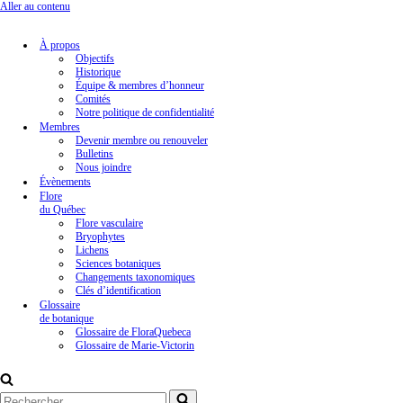
Aller au contenu
À propos
Objectifs
Historique
Équipe & membres d’honneur
Comités
Notre politique de confidentialité
Membres
Devenir membre ou renouveler
Bulletins
Nous joindre
Évènements
Flore
du Québec
Flore vasculaire
Bryophytes
Lichens
Sciences botaniques
Changements taxonomiques
Clés d’identification
Glossaire
de botanique
Glossaire de FloraQuebeca
Glossaire de Marie-Victorin
Rechercher...