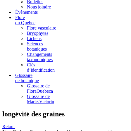
Bulletins
Nous joindre
Évènements
Flore
du Québec
Flore vasculaire
Bryophytes
Lichens
Sciences
botaniques
Changements
taxonomiques
Clés
d’identification
Glossaire
de botanique
Glossaire de
FloraQuebeca
Glossaire de
Marie-Victorin
longévité des graines
Retour