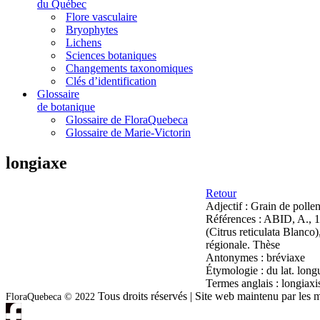
du Québec
Flore vasculaire
Bryophytes
Lichens
Sciences botaniques
Changements taxonomiques
Clés d’identification
Glossaire
de botanique
Glossaire de FloraQuebeca
Glossaire de Marie-Victorin
longiaxe
Retour
Adjectif :
Grain de pollen 
Références :
ABID, A., 19
(Citrus reticulata Blanco)
régionale. Thèse
Antonymes :
bréviaxe
Étymologie :
du lat. long
Termes anglais :
longiaxi
Tous droits réservés | Site web maintenu par l
FloraQuebeca © 2022