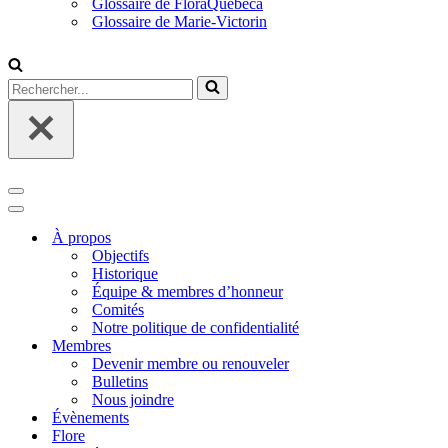
Glossaire de FloraQuebeca
Glossaire de Marie-Victorin
Rechercher...
Menu
de
Menu
navigation
de
À propos
navigation
Objectifs
Historique
Équipe & membres d’honneur
Comités
Notre politique de confidentialité
Membres
Devenir membre ou renouveler
Bulletins
Nous joindre
Évènements
Flore