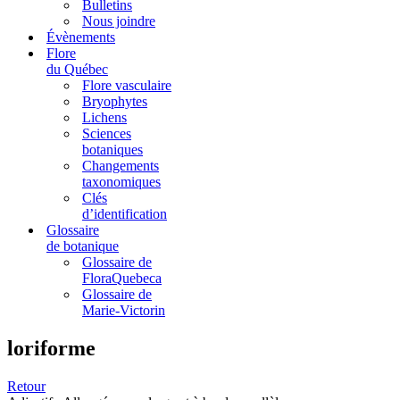
Bulletins
Nous joindre
Évènements
Flore
du Québec
Flore vasculaire
Bryophytes
Lichens
Sciences
botaniques
Changements
taxonomiques
Clés
d’identification
Glossaire
de botanique
Glossaire de
FloraQuebeca
Glossaire de
Marie-Victorin
loriforme
Retour