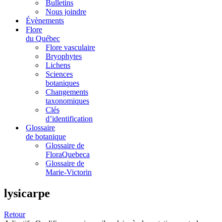
Bulletins
Nous joindre
Évènements
Flore
du Québec
Flore vasculaire
Bryophytes
Lichens
Sciences
botaniques
Changements
taxonomiques
Clés
d’identification
Glossaire
de botanique
Glossaire de
FloraQuebeca
Glossaire de
Marie-Victorin
lysicarpe
Retour