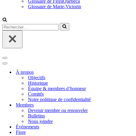
Glossaire de FloraQuebeca
Glossaire de Marie-Victorin
Rechercher...
Menu
de
Menu
navigation
de
À propos
navigation
Objectifs
Historique
Équipe & membres d’honneur
Comités
Notre politique de confidentialité
Membres
Devenir membre ou renouveler
Bulletins
Nous joindre
Évènements
Flore