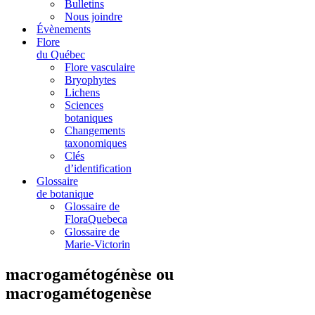
Bulletins
Nous joindre
Évènements
Flore
du Québec
Flore vasculaire
Bryophytes
Lichens
Sciences
botaniques
Changements
taxonomiques
Clés
d’identification
Glossaire
de botanique
Glossaire de
FloraQuebeca
Glossaire de
Marie-Victorin
macrogamétogénèse ou
macrogamétogenèse