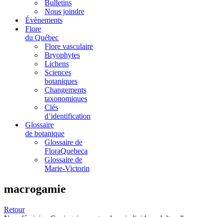
Bulletins
Nous joindre
Évènements
Flore
du Québec
Flore vasculaire
Bryophytes
Lichens
Sciences
botaniques
Changements
taxonomiques
Clés
d’identification
Glossaire
de botanique
Glossaire de
FloraQuebeca
Glossaire de
Marie-Victorin
macrogamie
Retour