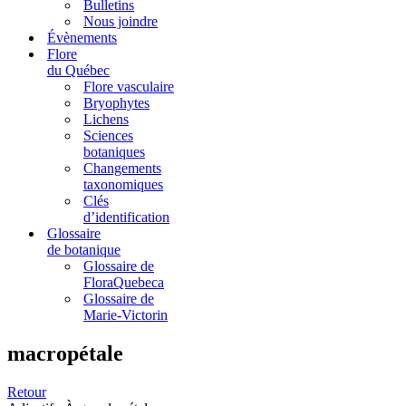
Bulletins
Nous joindre
Évènements
Flore
du Québec
Flore vasculaire
Bryophytes
Lichens
Sciences
botaniques
Changements
taxonomiques
Clés
d’identification
Glossaire
de botanique
Glossaire de
FloraQuebeca
Glossaire de
Marie-Victorin
macropétale
Retour