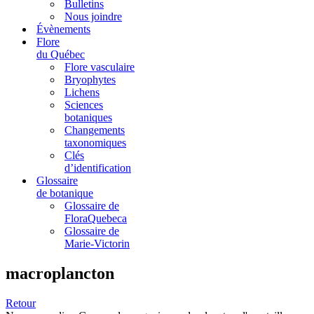
Bulletins
Nous joindre
Évènements
Flore
du Québec
Flore vasculaire
Bryophytes
Lichens
Sciences
botaniques
Changements
taxonomiques
Clés
d’identification
Glossaire
de botanique
Glossaire de
FloraQuebeca
Glossaire de
Marie-Victorin
macroplancton
Retour