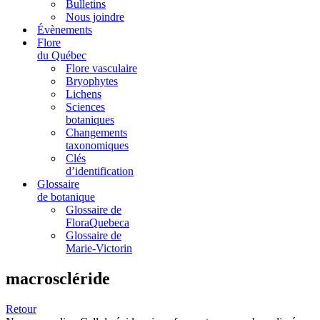
Bulletins
Nous joindre
Évènements
Flore
du Québec
Flore vasculaire
Bryophytes
Lichens
Sciences
botaniques
Changements
taxonomiques
Clés
d’identification
Glossaire
de botanique
Glossaire de
FloraQuebeca
Glossaire de
Marie-Victorin
macroscléride
Retour