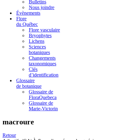
Bulletins
Nous joindre
Évènements
Flore
du Québec
Flore vasculaire
Bryophytes
Lichens
Sciences
botaniques
Changements
taxonomiques
Clés
d’identification
Glossaire
de botanique
Glossaire de
FloraQuebeca
Glossaire de
Marie-Victorin
macroure
Retour