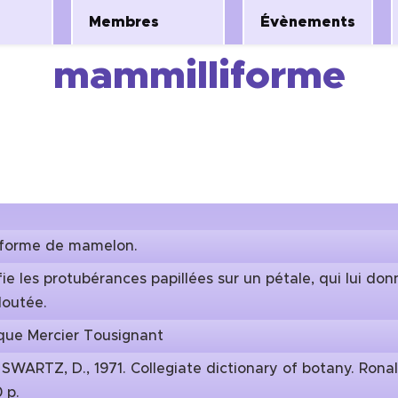
Membres
Évènements
mammilliforme
 forme de mamelon.
fie les protubérances papillées sur un pétale, qui lui do
loutée.
que Mercier Tousignant
:
SWARTZ, D., 1971. Collegiate dictionary of botany. Rona
 p.