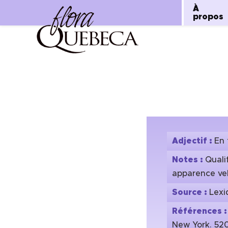
À
propos
Aller
au
contenu
Adjectif :
En
Notes :
Quali
apparence ve
Source :
Lexi
Références 
New York. 520