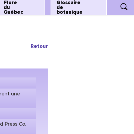
Flore
Glossaire
du
de
Québec
botanique
Retour
nnent une
ld Press Co.