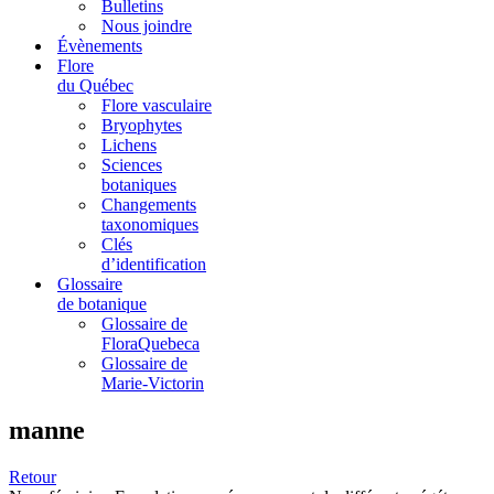
Bulletins
Nous joindre
Évènements
Flore
du Québec
Flore vasculaire
Bryophytes
Lichens
Sciences
botaniques
Changements
taxonomiques
Clés
d’identification
Glossaire
de botanique
Glossaire de
FloraQuebeca
Glossaire de
Marie-Victorin
manne
Retour