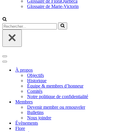
Glossaire de FloraQuebeca
Glossaire de Marie-Victorin
Rechercher...
Menu
de
Menu
navigation
de
À propos
navigation
Objectifs
Historique
Équipe & membres d’honneur
Comités
Notre politique de confidentialité
Membres
Devenir membre ou renouveler
Bulletins
Nous joindre
Évènements
Flore