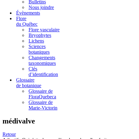
Bulletins
Nous joindre
Évènements
Flore
du Québec
Flore vasculaire
Bryophytes
Lichens
Sciences
botaniques
Changements
taxonomiques
Clés
d’identification
Glossaire
de botanique
Glossaire de
FloraQuebeca
Glossaire de
Marie-Victorin
médivalve
Retour