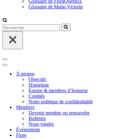
Glossaire de FloraQuebeca
Glossaire de Marie-Victorin
Rechercher...
Menu
de
Menu
navigation
de
À propos
navigation
Objectifs
Historique
Équipe & membres d’honneur
Comités
Notre politique de confidentialité
Membres
Devenir membre ou renouveler
Bulletins
Nous joindre
Évènements
Flore