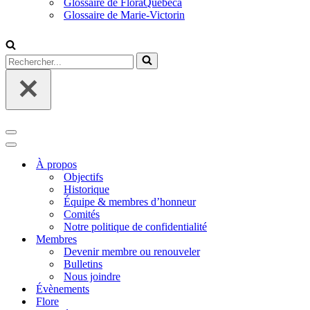
Glossaire de FloraQuebeca
Glossaire de Marie-Victorin
Rechercher...
Menu
de
Menu
navigation
de
À propos
navigation
Objectifs
Historique
Équipe & membres d’honneur
Comités
Notre politique de confidentialité
Membres
Devenir membre ou renouveler
Bulletins
Nous joindre
Évènements
Flore