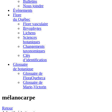
Bulletins
Nous joindre
Évènements
Flore
du Québec
Flore vasculaire
Bryophytes
Lichens
Sciences
botaniques
Changements
taxonomiques
Clés
d’identification
Glossaire
de botanique
Glossaire de
FloraQuebeca
Glossaire de
Marie-Victorin
mélanocarpe
Retour