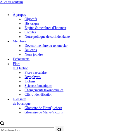
Aller au contenu
À propos
Objectifs
Historique
Équipe & membres d’honneur
Comités
Notre politique de confidentialité
Membres
Devenir membre ou renouveler
Bulletins
Nous joindre
Évènements
Flore
du Québec
Flore vasculaire
Bryophytes
Lichens
Sciences botaniques
Changements taxonomiques
Clés d’identification
Glossaire
de botanique
Glossaire de FloraQuebeca
Glossaire de Marie-Victorin
Rechercher...