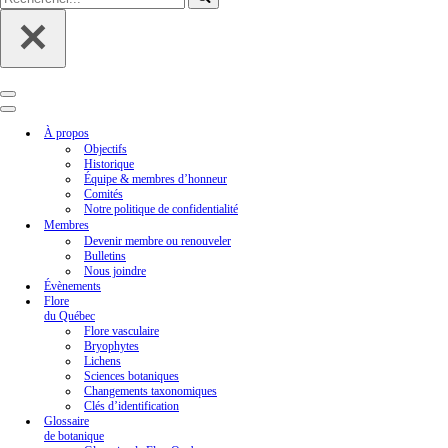
Menu
de
Menu
navigation
de
À propos
navigation
Objectifs
Historique
Équipe & membres d’honneur
Comités
Notre politique de confidentialité
Membres
Devenir membre ou renouveler
Bulletins
Nous joindre
Évènements
Flore
du Québec
Flore vasculaire
Bryophytes
Lichens
Sciences botaniques
Changements taxonomiques
Clés d’identification
Glossaire
de botanique