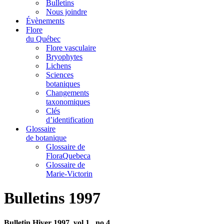
Bulletins
Nous joindre
Évènements
Flore
du Québec
Flore vasculaire
Bryophytes
Lichens
Sciences
botaniques
Changements
taxonomiques
Clés
d’identification
Glossaire
de botanique
Glossaire de
FloraQuebeca
Glossaire de
Marie-Victorin
Bulletins 1997
Bulletin Hiver 1997, vol.1., no.4.