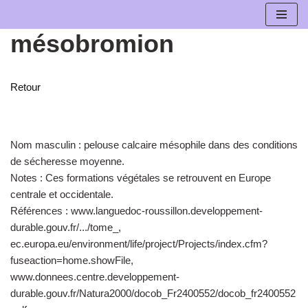
mésobromion
Aller
au
contenu
Retour
Nom masculin :
pelouse calcaire mésophile dans des conditions
de sécheresse moyenne.
Notes :
Ces formations végétales se retrouvent en Europe
centrale et occidentale.
Références :
www.languedoc-roussillon.developpement-
durable.gouv.fr/.../tome_,
ec.europa.eu/environment/life/project/Projects/index.cfm?
fuseaction=home.showFile,
www.donnees.centre.developpement-
durable.gouv.fr/Natura2000/docob_Fr2400552/docob_fr2400552