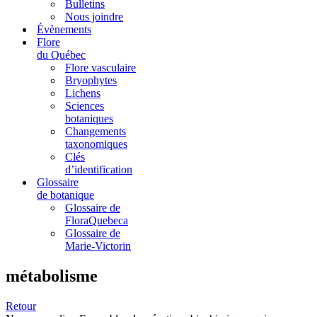
Bulletins
Nous joindre
Évènements
Flore
du Québec
Flore vasculaire
Bryophytes
Lichens
Sciences
botaniques
Changements
taxonomiques
Clés
d’identification
Glossaire
de botanique
Glossaire de
FloraQuebeca
Glossaire de
Marie-Victorin
métabolisme
Retour