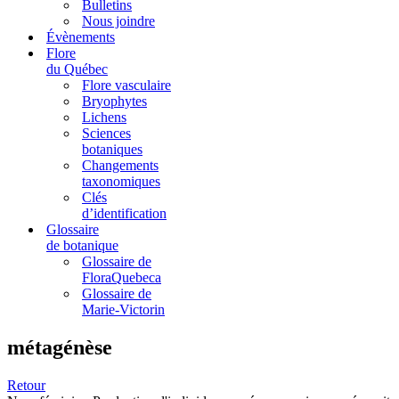
Bulletins
Nous joindre
Évènements
Flore
du Québec
Flore vasculaire
Bryophytes
Lichens
Sciences
botaniques
Changements
taxonomiques
Clés
d’identification
Glossaire
de botanique
Glossaire de
FloraQuebeca
Glossaire de
Marie-Victorin
métagénèse
Retour