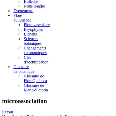
Bulletins
Nous joindre
Évènements
Flore
du Québec
Flore vasculaire
Bryophytes
Lichens
Sciences
botaniques
Changements
taxonomiques
Clés
d’identification
Glossaire
de botanique
Glossaire de
FloraQuebeca
Glossaire de
Marie-Victorin
microassociation
Retour