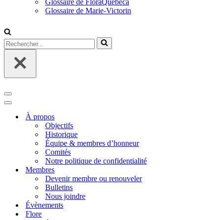
Glossaire de FloraQuebeca
Glossaire de Marie-Victorin
Rechercher...
Menu
de
Menu
navigation
de
À propos
navigation
Objectifs
Historique
Équipe & membres d’honneur
Comités
Notre politique de confidentialité
Membres
Devenir membre ou renouveler
Bulletins
Nous joindre
Évènements
Flore