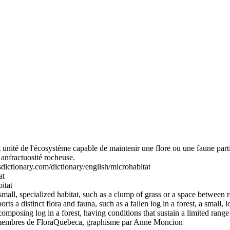
it unité de l'écosystème capable de maintenir une flore ou une faune par
anfractuosité rocheuse.
dictionary.com/dictionary/english/microhabitat
at
itat
mall, specialized habitat, such as a clump of grass or a space between ro
rts a distinct flora and fauna, such as a fallen log in a forest, a small, l
composing log in a forest, having conditions that sustain a limited range
es membres de FloraQuebeca, graphisme par Anne Moncion