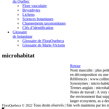
du Québec
Flore vasculaire
Bryophytes
Lichens
Sciences botaniques
Changements taxonomiques
Clés d’identification
Glossaire
de botanique
Glossaire de FloraQuebeca
Glossaire de Marie-Victorin
microhabitat
Retour
Nom masculin :
plus pet
en décomposition ou une 
Références :
www.collins
Synonymes :
micro-habit
Termes anglais :
microhab
Notes de travail :
A very s
the environment that suppo
larger ecosystem, as a de
Tous droits réservés | Site web maintenu par l
FloraQuebeca © 2022