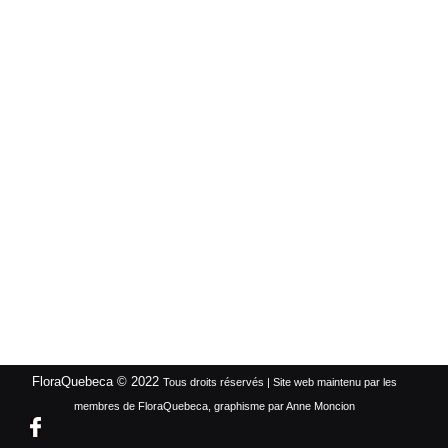
FloraQuebeca © 2022
Tous droits réservés | Site web maintenu par les
membres de FloraQuebeca, graphisme par Anne Moncion