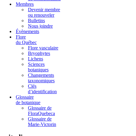
Membres
Devenir membre
ou renouveler
Bulletins
Nous joindre
Évènements
Flore
du Québec
Flore vasculaire
Bryophytes
Lichens
Sciences
botaniques
Changements
taxonomiques
Clés
d’identification
Glossaire
de botanique
Glossaire de
FloraQuebeca
Glossaire de
Marie-Victorin