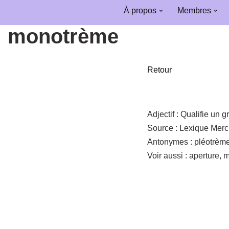
À propos
Membres
Aller
monotrème
au
contenu
Retour
Adjectif :
Qualifie un g
Source :
Lexique Merc
Antonymes :
pléotrème
Voir aussi :
aperture, 