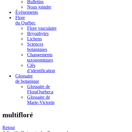
Bulletins
Nous joindre
Évènements
Flore
du Québec
Flore vasculaire
Bryophytes
Lichens
Sciences
botaniques
Changements
taxonomiques
Clés
d’identification
Glossaire
de botanique
Glossaire de
FloraQuebeca
Glossaire de
Marie-Victorin
multifloré
Retour