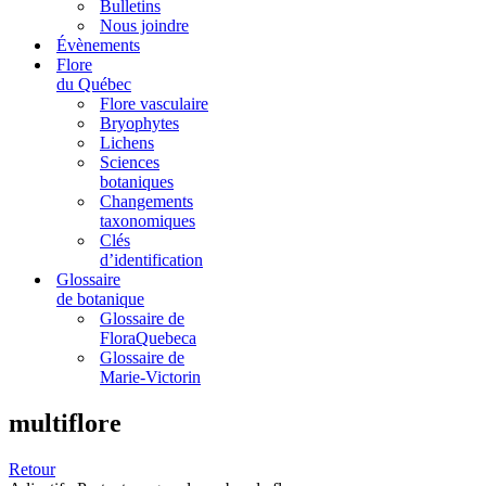
Bulletins
Nous joindre
Évènements
Flore
du Québec
Flore vasculaire
Bryophytes
Lichens
Sciences
botaniques
Changements
taxonomiques
Clés
d’identification
Glossaire
de botanique
Glossaire de
FloraQuebeca
Glossaire de
Marie-Victorin
multiflore
Retour