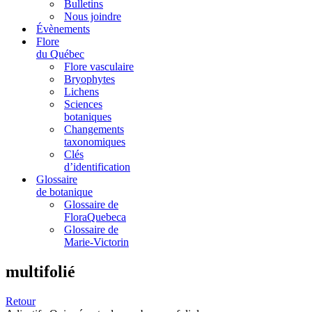
Bulletins
Nous joindre
Évènements
Flore
du Québec
Flore vasculaire
Bryophytes
Lichens
Sciences
botaniques
Changements
taxonomiques
Clés
d’identification
Glossaire
de botanique
Glossaire de
FloraQuebeca
Glossaire de
Marie-Victorin
multifolié
Retour