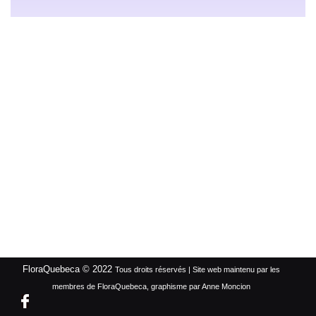
FloraQuebeca © 2022
Tous droits réservés | Site web maintenu par les
membres de FloraQuebeca, graphisme par Anne Moncion