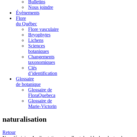
Bulletins
Nous joindre
Évènements
Flore
du Québec
Flore vasculaire
Bryophytes
Lichens
Sciences
botaniques
Changements
taxonomiques
Clés
d’identification
Glossaire
de botanique
Glossaire de
FloraQuebeca
Glossaire de
Marie-Victorin
naturalisation
Retour