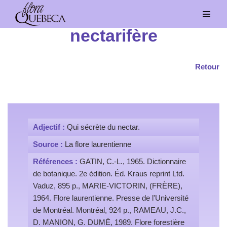
Aller
nectarifère
au
contenu
Retour
Adjectif :
Qui sécrète du nectar.
Source :
La flore laurentienne
Références :
GATIN, C.-L., 1965. Dictionnaire
de botanique. 2e édition. Éd. Kraus reprint Ltd.
Vaduz, 895 p., MARIE-VICTORIN, (FRÈRE),
1964. Flore laurentienne. Presse de l'Université
de Montréal. Montréal, 924 p., RAMEAU, J.C.,
D. MANION, G. DUMÉ, 1989. Flore forestière