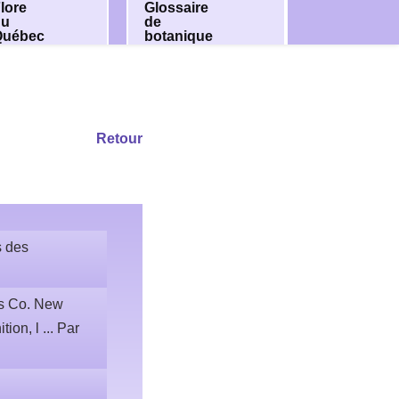
lore
Glossaire
du
de
Québec
botanique
Retour
s des
ss Co. New
ion, l ... Par