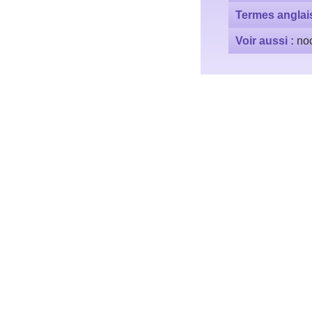
Termes anglai
Voir aussi :
no