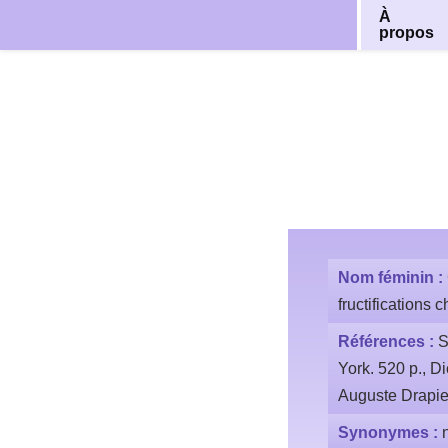
À
propos
Aller
au
contenu
Nom féminin :
fructifications
Références :
S
York. 520 p., Di
Auguste Drapi
Synonymes :