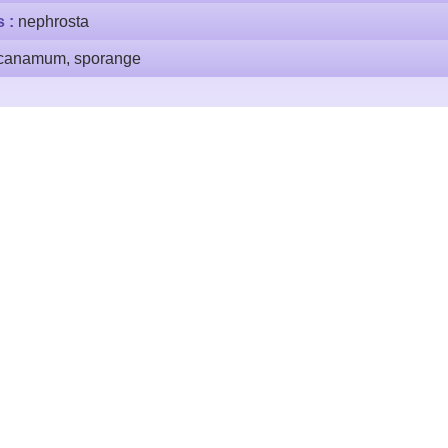
s :
nephrosta
canamum, sporange