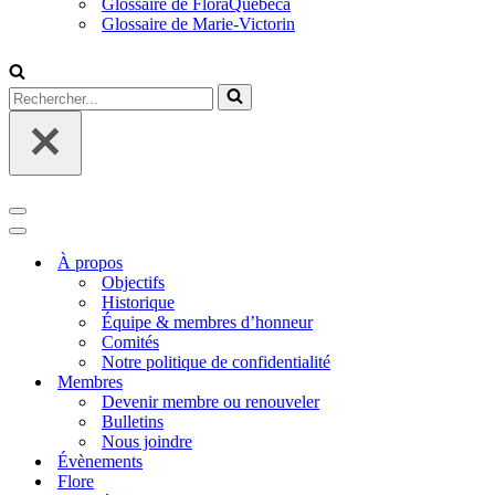
Glossaire de FloraQuebeca
Glossaire de Marie-Victorin
Rechercher...
Menu
de
Menu
navigation
de
À propos
navigation
Objectifs
Historique
Équipe & membres d’honneur
Comités
Notre politique de confidentialité
Membres
Devenir membre ou renouveler
Bulletins
Nous joindre
Évènements
Flore