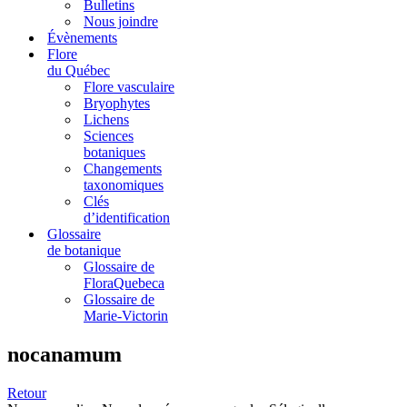
Bulletins
Nous joindre
Évènements
Flore
du Québec
Flore vasculaire
Bryophytes
Lichens
Sciences
botaniques
Changements
taxonomiques
Clés
d’identification
Glossaire
de botanique
Glossaire de
FloraQuebeca
Glossaire de
Marie-Victorin
nocanamum
Retour