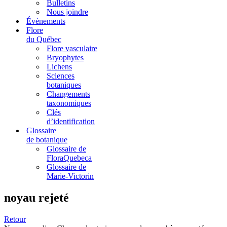
Bulletins
Nous joindre
Évènements
Flore
du Québec
Flore vasculaire
Bryophytes
Lichens
Sciences
botaniques
Changements
taxonomiques
Clés
d’identification
Glossaire
de botanique
Glossaire de
FloraQuebeca
Glossaire de
Marie-Victorin
noyau rejeté
Retour