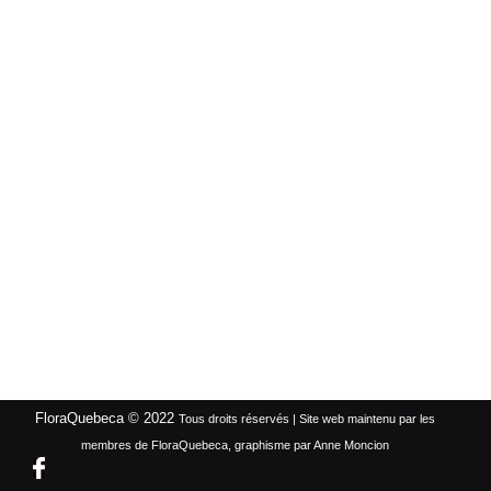
FloraQuebeca © 2022
Tous droits réservés | Site web maintenu par les
membres de FloraQuebeca, graphisme par Anne Moncion