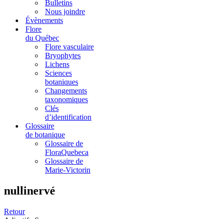
Bulletins
Nous joindre
Évènements
Flore
du Québec
Flore vasculaire
Bryophytes
Lichens
Sciences
botaniques
Changements
taxonomiques
Clés
d’identification
Glossaire
de botanique
Glossaire de
FloraQuebeca
Glossaire de
Marie-Victorin
nullinervé
Retour