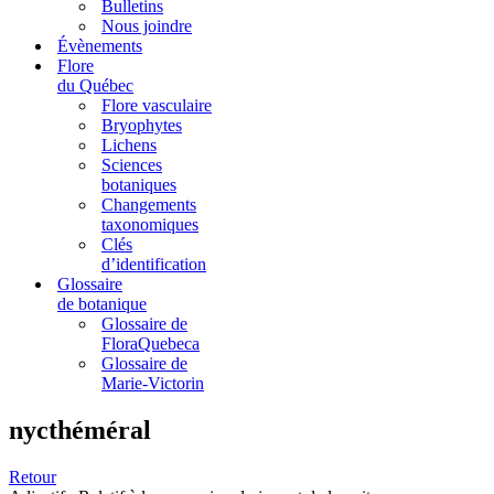
Bulletins
Nous joindre
Évènements
Flore
du Québec
Flore vasculaire
Bryophytes
Lichens
Sciences
botaniques
Changements
taxonomiques
Clés
d’identification
Glossaire
de botanique
Glossaire de
FloraQuebeca
Glossaire de
Marie-Victorin
nycthéméral
Retour